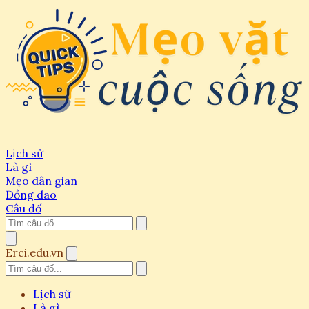
Lịch sử
Là gì
Mẹo dân gian
Đồng dao
Câu đố
Erci.edu.vn
Lịch sử
Là gì