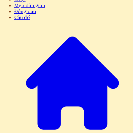
Mẹo dân gian
Đồng dao
Câu đố