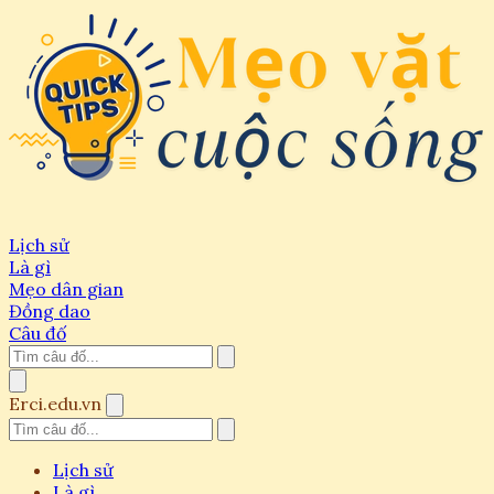
Lịch sử
Là gì
Mẹo dân gian
Đồng dao
Câu đố
Erci.edu.vn
Lịch sử
Là gì