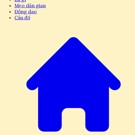
Mẹo dân gian
Đồng dao
Câu đố