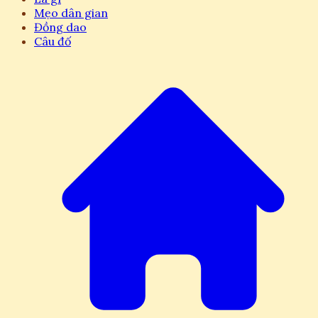
Mẹo dân gian
Đồng dao
Câu đố