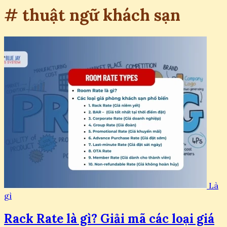
# thuật ngữ khách sạn
Là
gì
Rack Rate là gì? Giải mã các loại giá