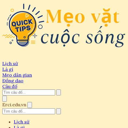
Lịch sử
Là gì
Mẹo dân gian
Đồng dao
Câu đố
Erci.edu.vn
Lịch sử
Là gì