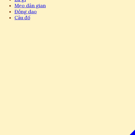
Mẹo dân gian
Đồng dao
Câu đố