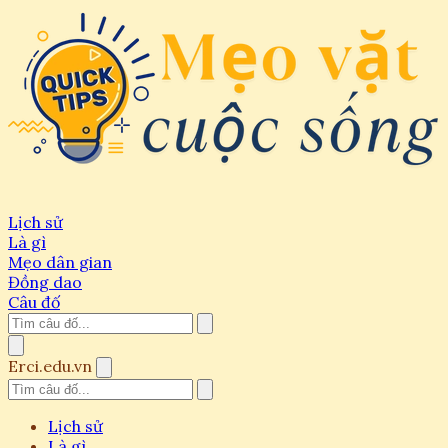
Lịch sử
Là gì
Mẹo dân gian
Đồng dao
Câu đố
Erci.edu.vn
Lịch sử
Là gì