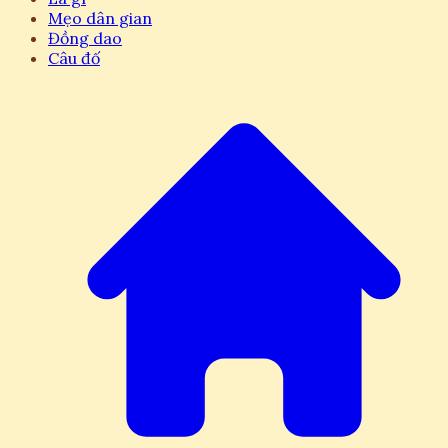
Mẹo dân gian
Đồng dao
Câu đố