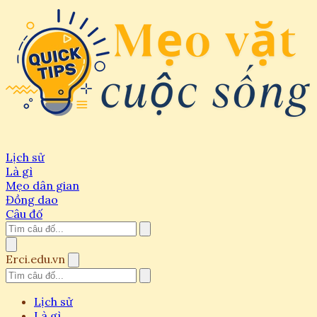
Lịch sử
Là gì
Mẹo dân gian
Đồng dao
Câu đố
Erci.edu.vn
Lịch sử
Là gì