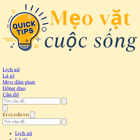
Lịch sử
Là gì
Mẹo dân gian
Đồng dao
Câu đố
Erci.edu.vn
Lịch sử
Là gì