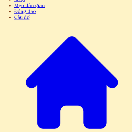
Mẹo dân gian
Đồng dao
Câu đố