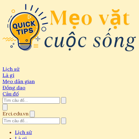
Lịch sử
Là gì
Mẹo dân gian
Đồng dao
Câu đố
Erci.edu.vn
Lịch sử
Là gì