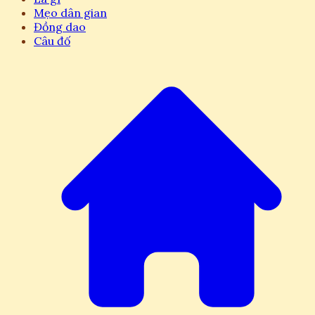
Mẹo dân gian
Đồng dao
Câu đố