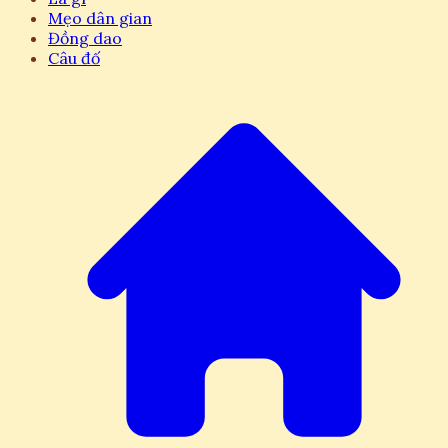
Mẹo dân gian
Đồng dao
Câu đố