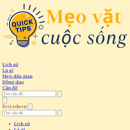
Lịch sử
Là gì
Mẹo dân gian
Đồng dao
Câu đố
Erci.edu.vn
Lịch sử
Là gì