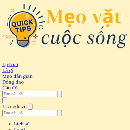
Lịch sử
Là gì
Mẹo dân gian
Đồng dao
Câu đố
Erci.edu.vn
Lịch sử
Là gì