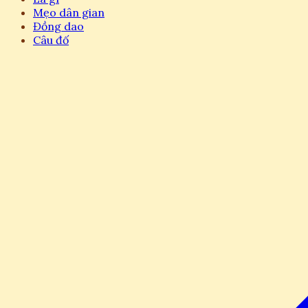
Mẹo dân gian
Đồng dao
Câu đố