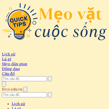
Lịch sử
Là gì
Mẹo dân gian
Đồng dao
Câu đố
Erci.edu.vn
Lịch sử
Là gì