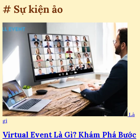
# Sự kiện ảo
Là
gì
Virtual Event Là Gì? Khám Phá Bước