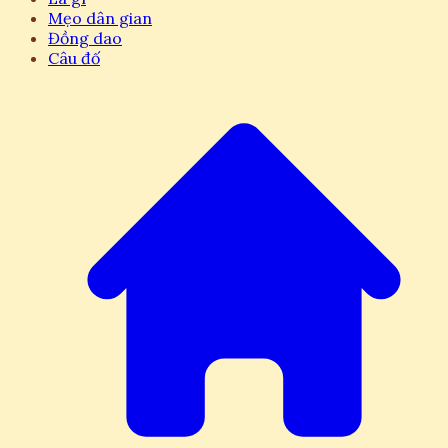
Mẹo dân gian
Đồng dao
Câu đố