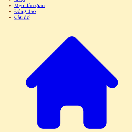
Mẹo dân gian
Đồng dao
Câu đố