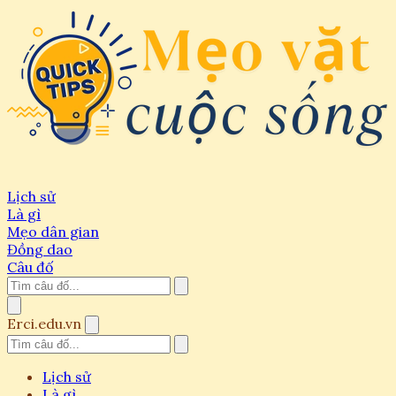
Lịch sử
Là gì
Mẹo dân gian
Đồng dao
Câu đố
Erci.edu.vn
Lịch sử
Là gì