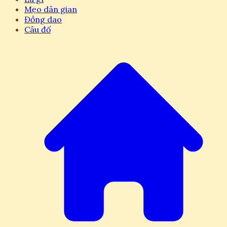
Mẹo dân gian
Đồng dao
Câu đố