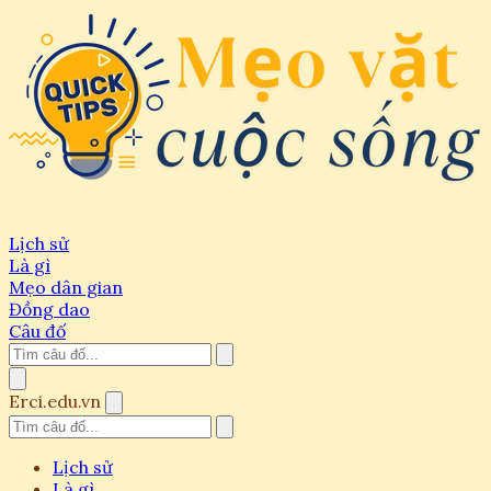
Lịch sử
Là gì
Mẹo dân gian
Đồng dao
Câu đố
Erci.edu.vn
Lịch sử
Là gì