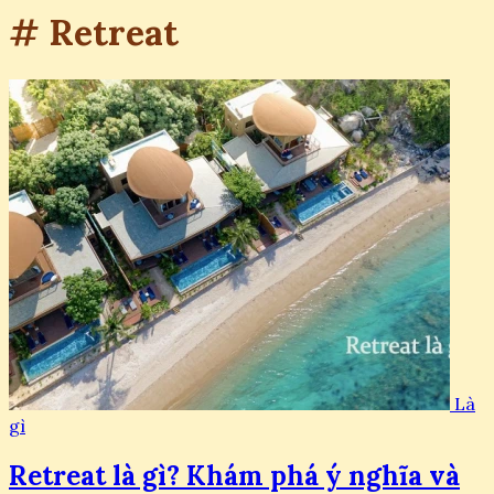
# Retreat
Là
gì
Retreat là gì? Khám phá ý nghĩa và