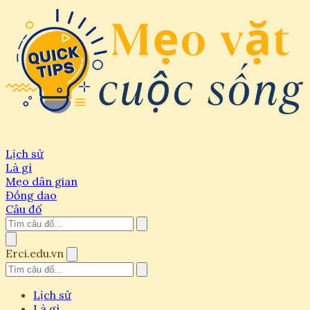
Lịch sử
Là gì
Mẹo dân gian
Đồng dao
Câu đố
Erci.edu.vn
Lịch sử
Là gì