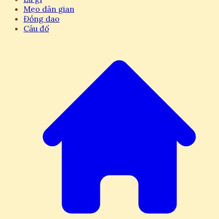
Mẹo dân gian
Đồng dao
Câu đố