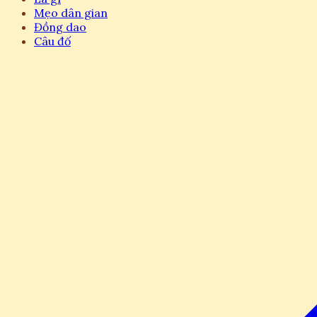
Mẹo dân gian
Đồng dao
Câu đố