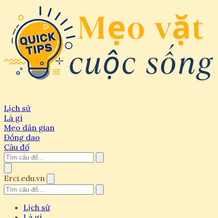
Lịch sử
Là gì
Mẹo dân gian
Đồng dao
Câu đố
Erci.edu.vn
Lịch sử
Là gì