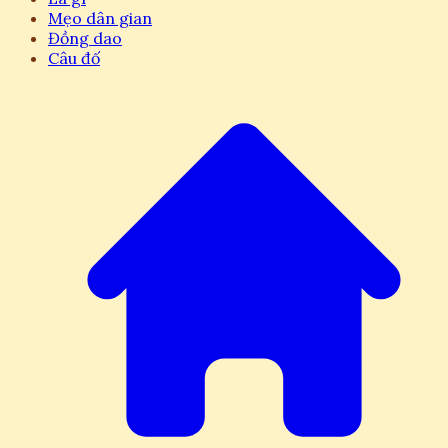
Mẹo dân gian
Đồng dao
Câu đố