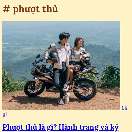
# phượt thủ
Là
gì
Phượt thủ là gì? Hành trang và kỹ