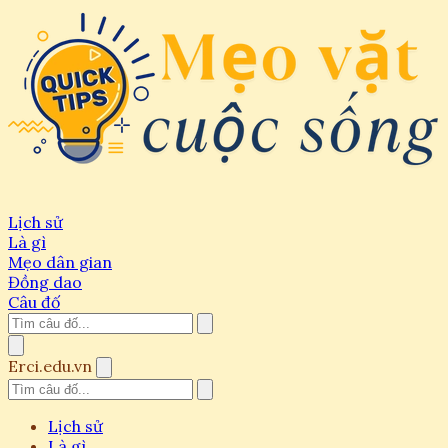
Lịch sử
Là gì
Mẹo dân gian
Đồng dao
Câu đố
Erci.edu.vn
Lịch sử
Là gì