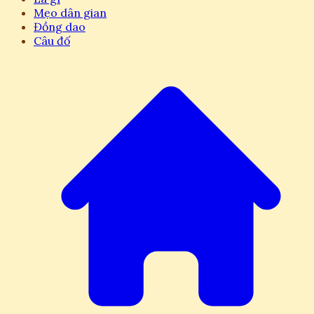
Mẹo dân gian
Đồng dao
Câu đố