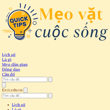
Lịch sử
Là gì
Mẹo dân gian
Đồng dao
Câu đố
Erci.edu.vn
Lịch sử
Là gì