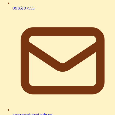
0985107555
contact@erci.edu.vn