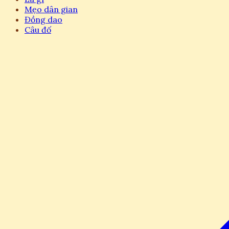
Mẹo dân gian
Đồng dao
Câu đố