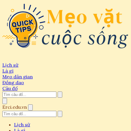
Lịch sử
Là gì
Mẹo dân gian
Đồng dao
Câu đố
Erci.edu.vn
Lịch sử
Là gì