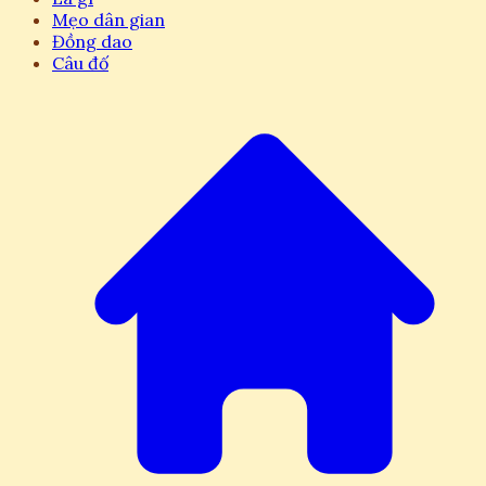
Mẹo dân gian
Đồng dao
Câu đố