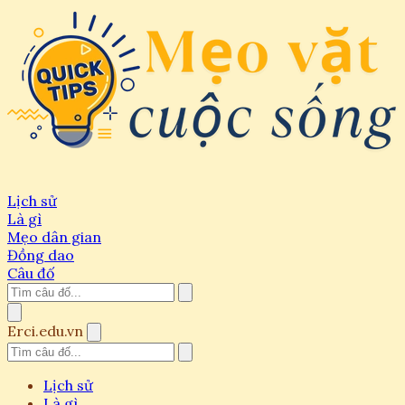
Lịch sử
Là gì
Mẹo dân gian
Đồng dao
Câu đố
Erci.edu.vn
Lịch sử
Là gì