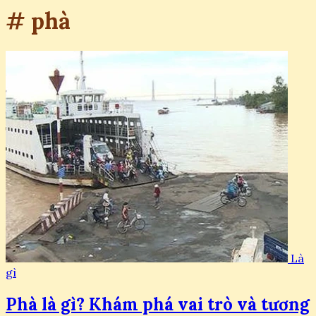
# phà
Là
gì
Phà là gì? Khám phá vai trò và tương