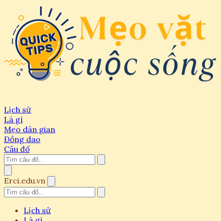
Lịch sử
Là gì
Mẹo dân gian
Đồng dao
Câu đố
Erci.edu.vn
Lịch sử
Là gì