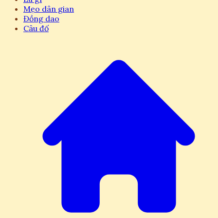
Mẹo dân gian
Đồng dao
Câu đố