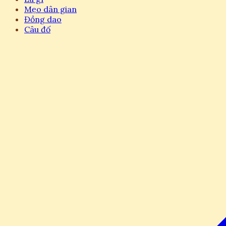
Mẹo dân gian
Đồng dao
Câu đố