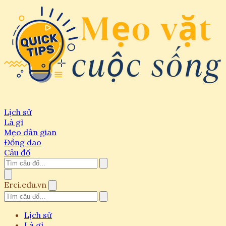
Lịch sử
Là gì
Mẹo dân gian
Đồng dao
Câu đố
Erci.edu.vn
Lịch sử
Là gì