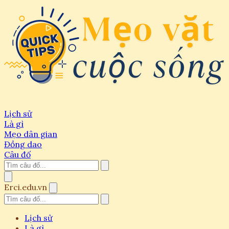
Lịch sử
Là gì
Mẹo dân gian
Đồng dao
Câu đố
Erci.edu.vn
Lịch sử
Là gì