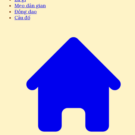
Mẹo dân gian
Đồng dao
Câu đố