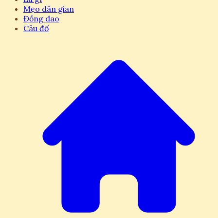
Mẹo dân gian
Đồng dao
Câu đố