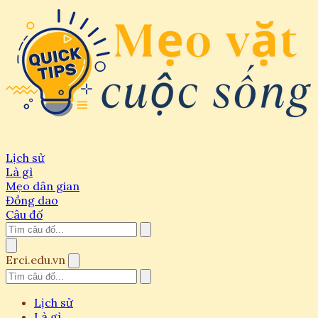
Lịch sử
Là gì
Mẹo dân gian
Đồng dao
Câu đố
Erci.edu.vn
Lịch sử
Là gì