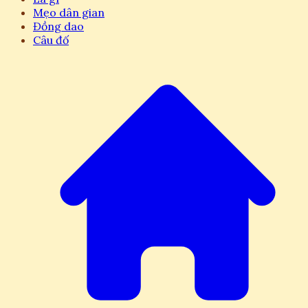
Mẹo dân gian
Đồng dao
Câu đố