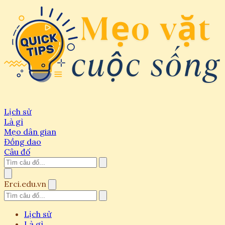
Lịch sử
Là gì
Mẹo dân gian
Đồng dao
Câu đố
Erci.edu.vn
Lịch sử
Là gì