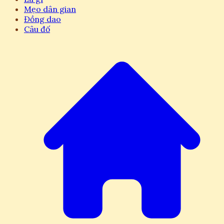
Mẹo dân gian
Đồng dao
Câu đố