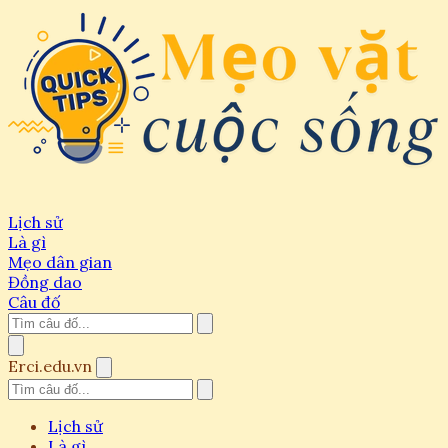
Lịch sử
Là gì
Mẹo dân gian
Đồng dao
Câu đố
Erci.edu.vn
Lịch sử
Là gì