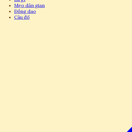
Mẹo dân gian
Đồng dao
Câu đố