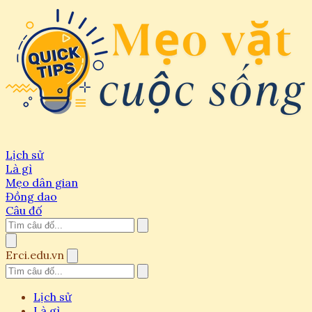
Lịch sử
Là gì
Mẹo dân gian
Đồng dao
Câu đố
Erci.edu.vn
Lịch sử
Là gì