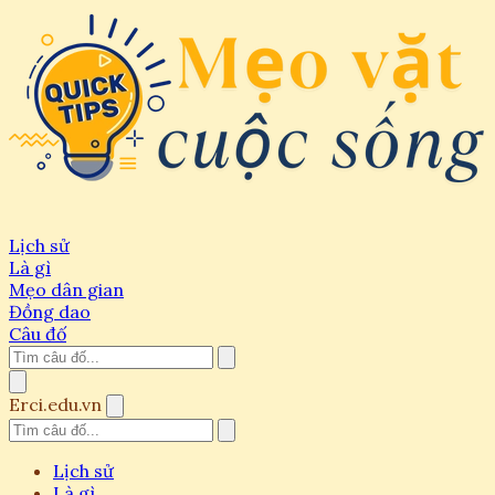
Lịch sử
Là gì
Mẹo dân gian
Đồng dao
Câu đố
Erci.edu.vn
Lịch sử
Là gì