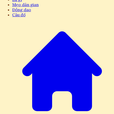
Mẹo dân gian
Đồng dao
Câu đố