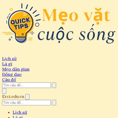
Lịch sử
Là gì
Mẹo dân gian
Đồng dao
Câu đố
Erci.edu.vn
Lịch sử
Là gì