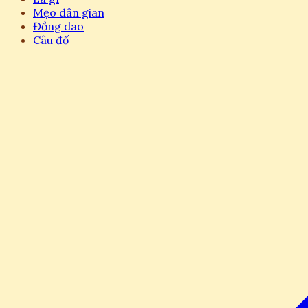
Mẹo dân gian
Đồng dao
Câu đố