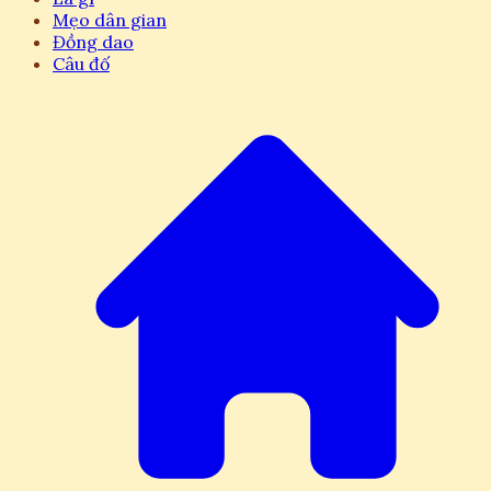
Mẹo dân gian
Đồng dao
Câu đố