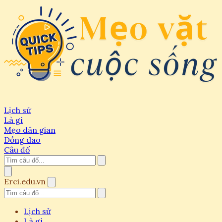
Lịch sử
Là gì
Mẹo dân gian
Đồng dao
Câu đố
Erci.edu.vn
Lịch sử
Là gì