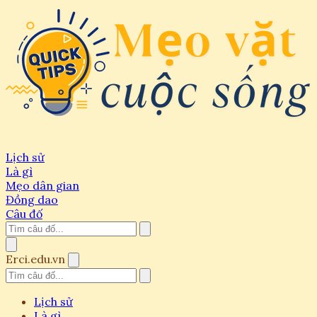
Lịch sử
Là gì
Mẹo dân gian
Đồng dao
Câu đố
Erci.edu.vn
Lịch sử
Là gì