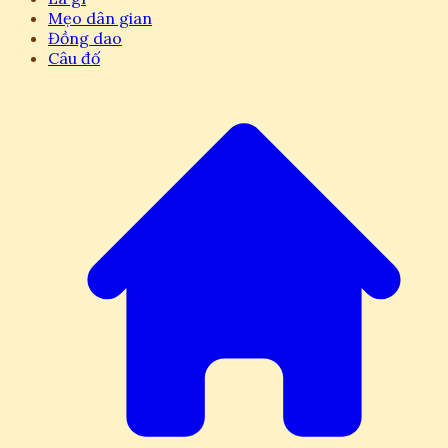
Mẹo dân gian
Đồng dao
Câu đố