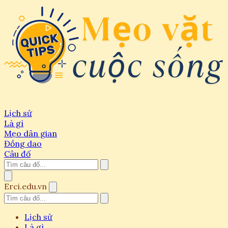
Lịch sử
Là gì
Mẹo dân gian
Đồng dao
Câu đố
Erci.edu.vn
Lịch sử
Là gì