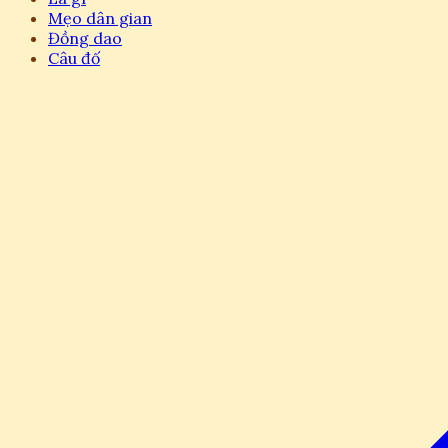
Mẹo dân gian
Đồng dao
Câu đố