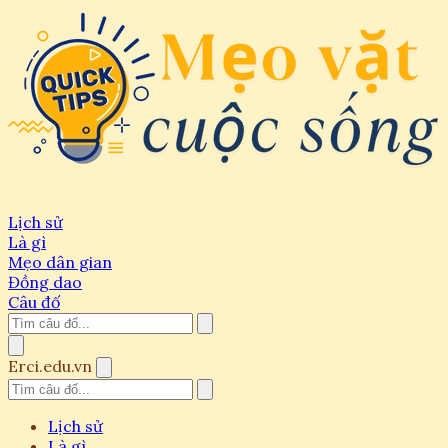
Lịch sử
Là gì
Mẹo dân gian
Đồng dao
Câu đố
Erci.edu.vn
Lịch sử
Là gì