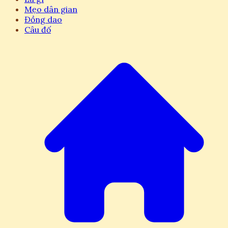
Mẹo dân gian
Đồng dao
Câu đố