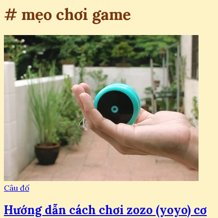
# mẹo chơi game
Câu đố
Hướng dẫn cách chơi zozo (yoyo) cơ