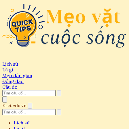
Lịch sử
Là gì
Mẹo dân gian
Đồng dao
Câu đố
Erci.edu.vn
Lịch sử
Là gì