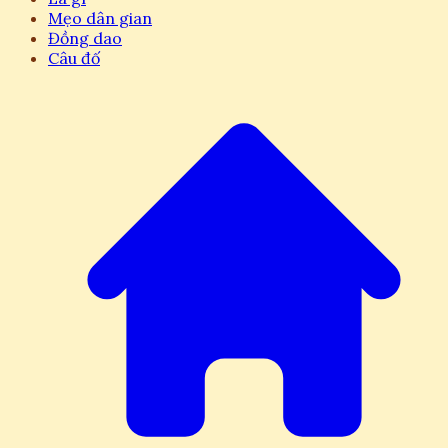
Mẹo dân gian
Đồng dao
Câu đố