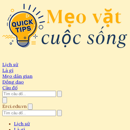
Lịch sử
Là gì
Mẹo dân gian
Đồng dao
Câu đố
Erci.edu.vn
Lịch sử
Là gì