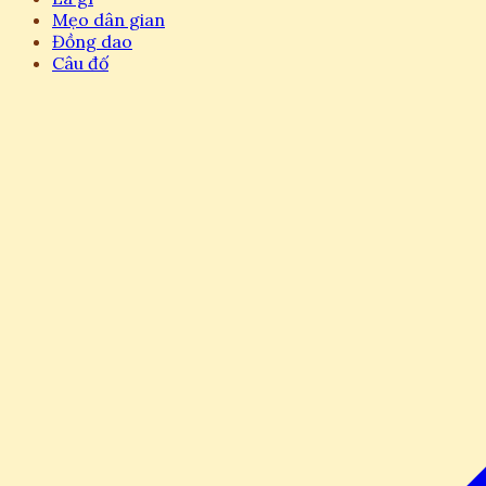
Mẹo dân gian
Đồng dao
Câu đố