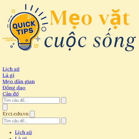
Lịch sử
Là gì
Mẹo dân gian
Đồng dao
Câu đố
Erci.edu.vn
Lịch sử
Là gì