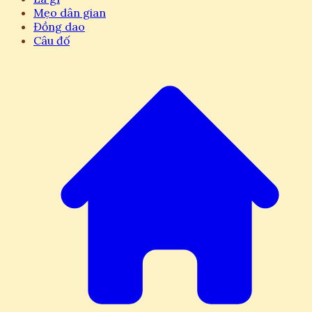
Mẹo dân gian
Đồng dao
Câu đố