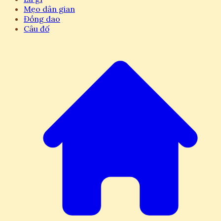
Mẹo dân gian
Đồng dao
Câu đố