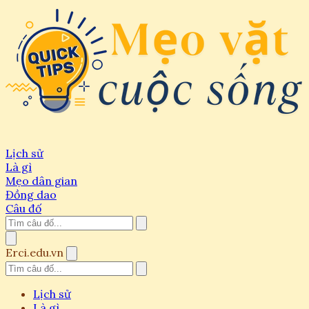
Lịch sử
Là gì
Mẹo dân gian
Đồng dao
Câu đố
Erci.edu.vn
Lịch sử
Là gì