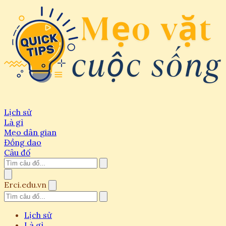
Lịch sử
Là gì
Mẹo dân gian
Đồng dao
Câu đố
Erci.edu.vn
Lịch sử
Là gì