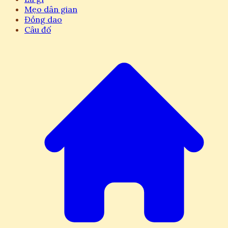
Mẹo dân gian
Đồng dao
Câu đố