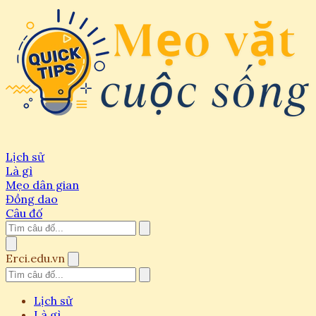
Lịch sử
Là gì
Mẹo dân gian
Đồng dao
Câu đố
Erci.edu.vn
Lịch sử
Là gì