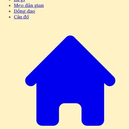
Mẹo dân gian
Đồng dao
Câu đố