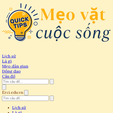
Lịch sử
Là gì
Mẹo dân gian
Đồng dao
Câu đố
Erci.edu.vn
Lịch sử
Là gì