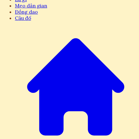
Mẹo dân gian
Đồng dao
Câu đố