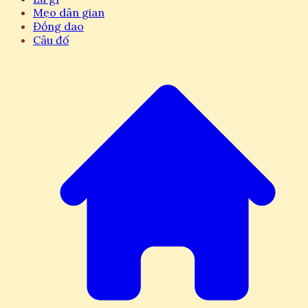
Mẹo dân gian
Đồng dao
Câu đố