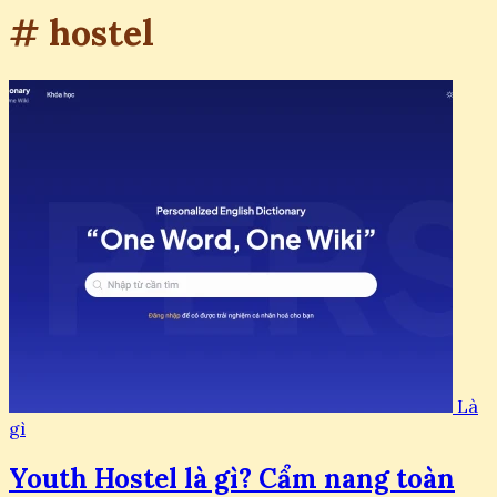
# hostel
Là
gì
Youth Hostel là gì? Cẩm nang toàn