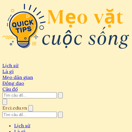
Lịch sử
Là gì
Mẹo dân gian
Đồng dao
Câu đố
Erci.edu.vn
Lịch sử
Là gì