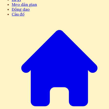
Mẹo dân gian
Đồng dao
Câu đố