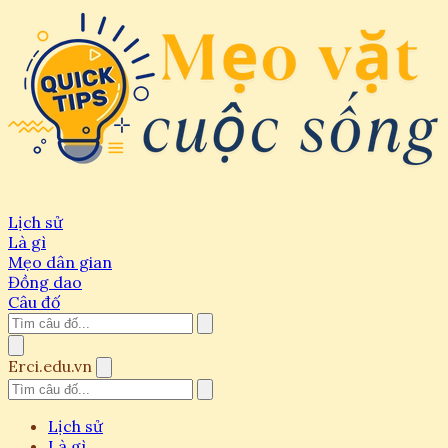
Lịch sử
Là gì
Mẹo dân gian
Đồng dao
Câu đố
Erci.edu.vn
Lịch sử
Là gì