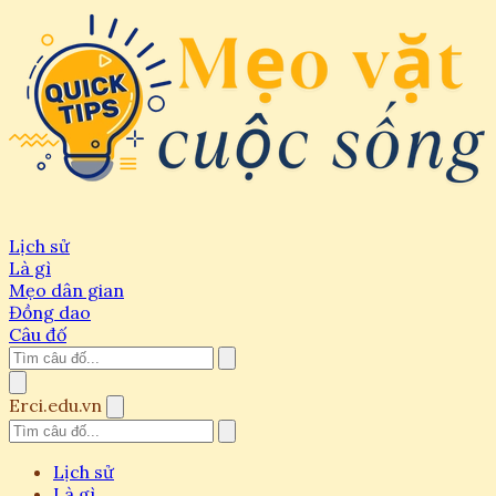
Lịch sử
Là gì
Mẹo dân gian
Đồng dao
Câu đố
Erci.edu.vn
Lịch sử
Là gì