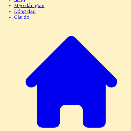
Mẹo dân gian
Đồng dao
Câu đố