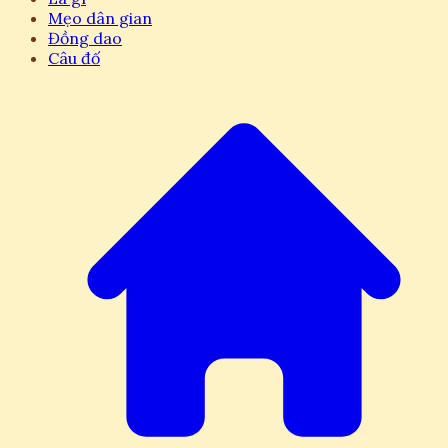
Mẹo dân gian
Đồng dao
Câu đố