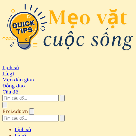
Lịch sử
Là gì
Mẹo dân gian
Đồng dao
Câu đố
Erci.edu.vn
Lịch sử
Là gì