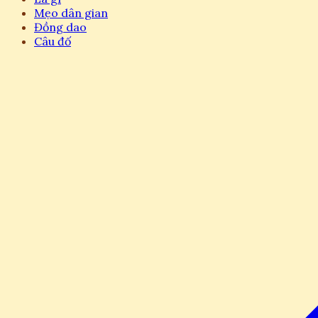
Mẹo dân gian
Đồng dao
Câu đố