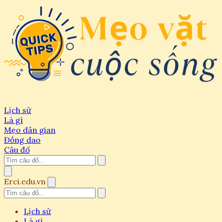
Lịch sử
Là gì
Mẹo dân gian
Đồng dao
Câu đố
Erci.edu.vn
Lịch sử
Là gì