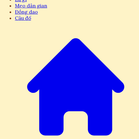
Mẹo dân gian
Đồng dao
Câu đố