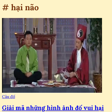
# hại não
Câu đố
Giải mã những hình ảnh đố vui hại