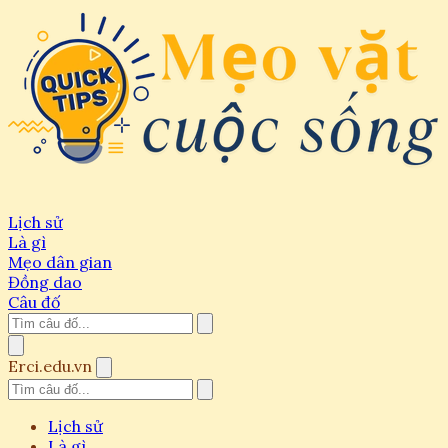
Lịch sử
Là gì
Mẹo dân gian
Đồng dao
Câu đố
Erci.edu.vn
Lịch sử
Là gì