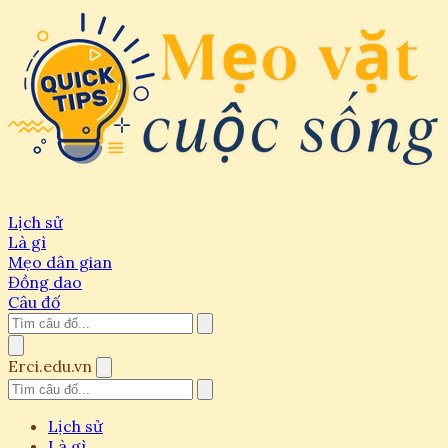
Lịch sử
Là gì
Mẹo dân gian
Đồng dao
Câu đố
Erci.edu.vn
Lịch sử
Là gì