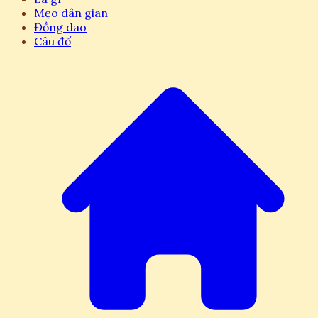
Mẹo dân gian
Đồng dao
Câu đố