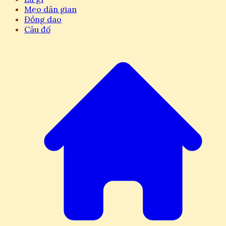
Mẹo dân gian
Đồng dao
Câu đố