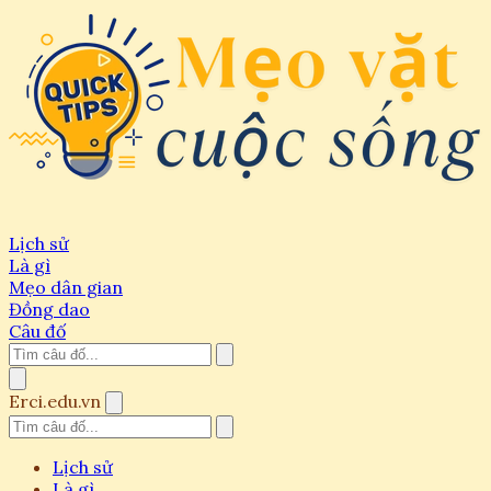
Lịch sử
Là gì
Mẹo dân gian
Đồng dao
Câu đố
Erci.edu.vn
Lịch sử
Là gì