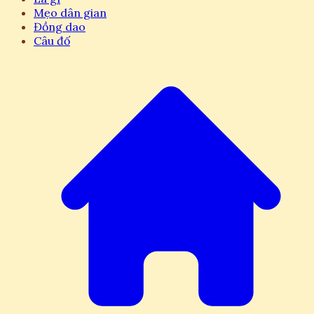
Mẹo dân gian
Đồng dao
Câu đố