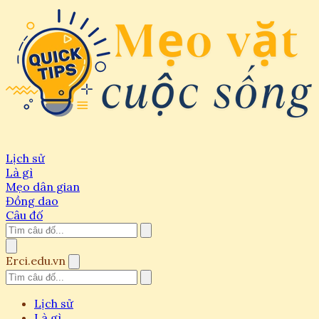
Lịch sử
Là gì
Mẹo dân gian
Đồng dao
Câu đố
Erci.edu.vn
Lịch sử
Là gì