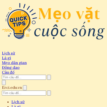
Lịch sử
Là gì
Mẹo dân gian
Đồng dao
Câu đố
Erci.edu.vn
Lịch sử
Là gì