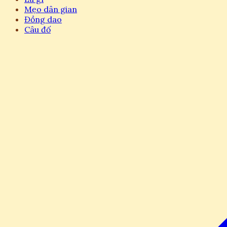
Mẹo dân gian
Đồng dao
Câu đố