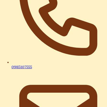
0985107555