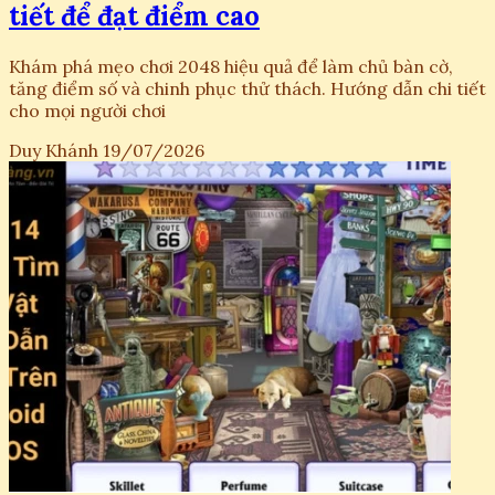
tiết để đạt điểm cao
Khám phá mẹo chơi 2048 hiệu quả để làm chủ bàn cờ,
tăng điểm số và chinh phục thử thách. Hướng dẫn chi tiết
cho mọi người chơi
Duy Khánh
19/07/2026