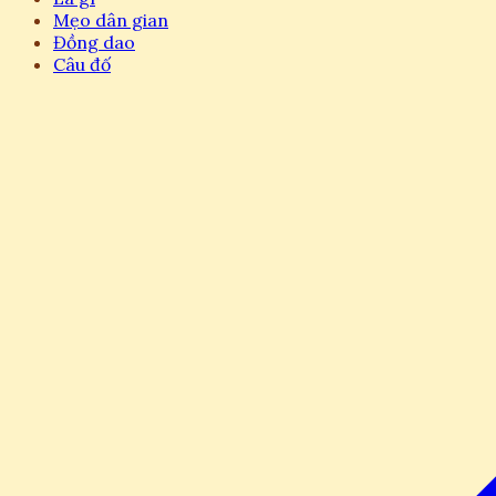
Mẹo dân gian
Đồng dao
Câu đố