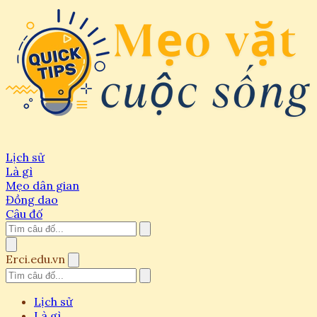
Lịch sử
Là gì
Mẹo dân gian
Đồng dao
Câu đố
Erci.edu.vn
Lịch sử
Là gì